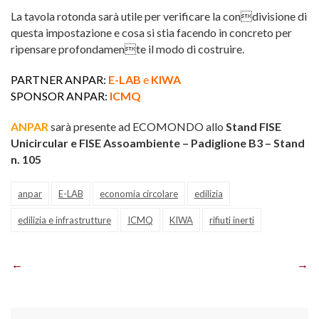
La tavola rotonda sarà utile per verificare la condivisione di
questa impostazione e cosa si stia facendo in concreto per
ripensare profondamente il modo di costruire.
PARTNER ANPAR:
E-LAB
e
KIWA
SPONSOR ANPAR:
ICMQ
ANPAR
sarà presente ad ECOMONDO allo
Stand FISE
Unicircular e FISE Assoambiente – Padiglione B3 – Stand
n. 105
anpar
E-LAB
economia circolare
edilizia
edilizia e infrastrutture
ICMQ
KIWA
rifiuti inerti
Navigazione
articoli