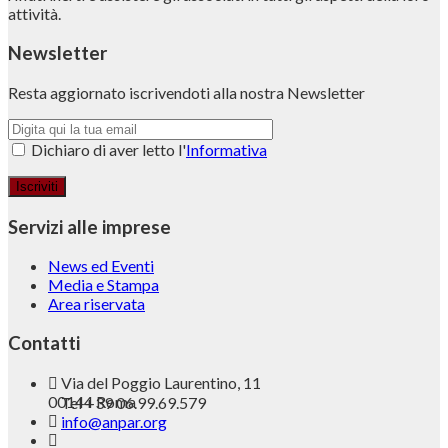
attività.
Newsletter
Resta aggiornato iscrivendoti alla nostra Newsletter
Dichiaro di aver letto l'
Informativa
Servizi alle imprese
News ed Eventi
Media e Stampa
Area riservata
Contatti
Via del Poggio Laurentino, 11
00144 Roma
Tel +39 06.99.69.579
info@anpar.org