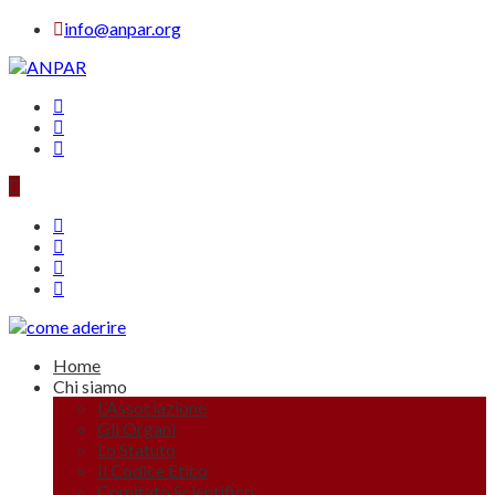
info@anpar.org
Home
Chi siamo
L’Associazione
Gli Organi
Lo Statuto
Il Codice Etico
Comitato Scientifico