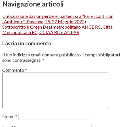
Navigazione articoli
Un’occasione da non perdere: partecipa a “Fare i conti con
l’Ambiente” (Ravenna, 25-27 Maggio 2022)
Sottoscritto il Green Deal metropolitano ANCE RC, Città
Metropolitana RC, CCIAA RC e ANPAR
Lascia un commento
Il tuo indirizzo email non sarà pubblicato.
I campi obbligatori
sono contrassegnati
*
Commento
*
Nome
*