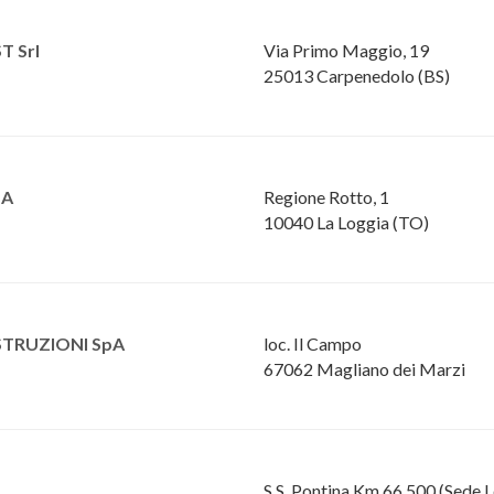
T Srl
Via Primo Maggio, 19
25013 Carpenedolo (BS)
pA
Regione Rotto, 1
10040 La Loggia (TO)
STRUZIONI SpA
loc. Il Campo
67062 Magliano dei Marzi
S.S. Pontina Km 66,500 (Sede L