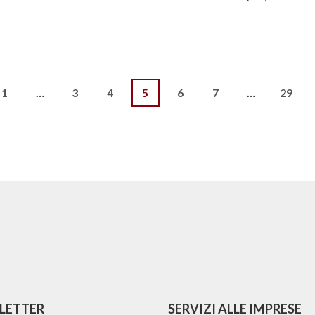
1
…
3
4
5
6
7
…
29
zione
LETTER
SERVIZI ALLE IMPRESE