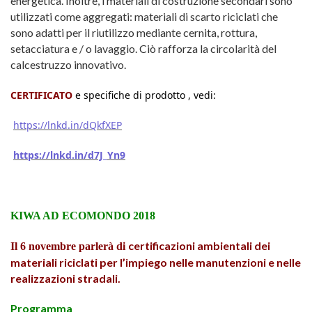
energetica. Inoltre, i materiali di costruzione secondari sono
utilizzati come aggregati: materiali di scarto riciclati che
sono adatti per il riutilizzo mediante cernita, rottura,
setacciatura e / o lavaggio. Ciò rafforza la circolarità del
calcestruzzo innovativo.
CERTIFICATO
e specifiche di prodotto , vedi:
https://lnkd.in/dQkfXEP
https://lnkd.in/d7J_Yn9
KIWA AD
ECOMONDO 2018
certificazioni ambientali dei
Il
6 novembre parlerà
di
materiali riciclati per l’impiego nelle manutenzioni e nelle
realizzazioni stradali.
Programma