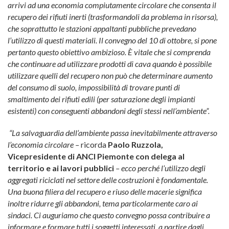
arrivi ad una economia compiutamente circolare che consenta il
recupero dei rifiuti
inerti (trasformandoli da problema in risorsa),
che soprattutto le stazioni appaltanti pubbliche prevedano
l’utilizzo di questi materiali. Il convegno del 10 di ottobre, si pone
pertanto questo obiettivo ambizioso. È vitale che si comprenda
che continuare ad utilizzare prodotti di cava quando è possibile
utilizzare quelli del recupero non può che determinare aumento
del consumo di suolo, impossibilità di trovare punti di
smaltimento dei rifiuti edili (per saturazione degli impianti
esistenti) con conseguenti abbandoni degli stessi nell’ambiente”.
“La salvaguardia dell’ambiente passa inevitabilmente attraverso
l’economia circolare –
ricorda
Paolo Ruzzola,
Vicepresidente di ANCI Piemonte con delega al
territorio e ai lavori pubblici
– ecco perché l’utilizzo degli
aggregati riciclati nel settore delle costruzioni è fondamentale.
Una buona filiera del recupero e riuso delle macerie significa
inoltre ridurre gli abbandoni, tema particolarmente caro ai
sindaci. Ci auguriamo che questo convegno possa contribuire a
informare e formare tutti i soggetti interessati, a partire dagli