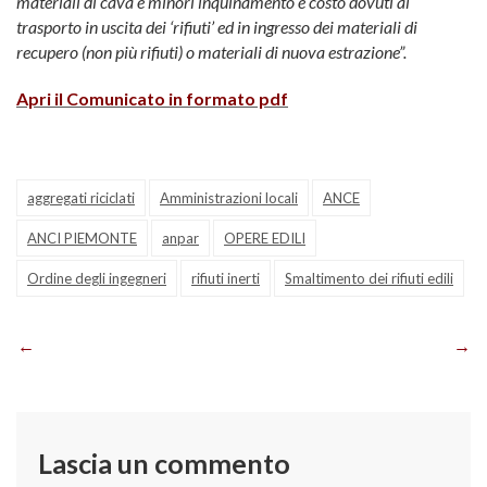
materiali di cava e minori inquinamento e costo dovuti al
trasporto in uscita dei ‘rifiuti’ ed in ingresso dei materiali di
recupero (non più rifiuti) o materiali di nuova estrazione”.
Apri il Comunicato in formato pdf
aggregati riciclati
Amministrazioni locali
ANCE
ANCI PIEMONTE
anpar
OPERE EDILI
Ordine degli ingegneri
rifiuti inerti
Smaltimento dei rifiuti edili
Navigazione
articoli
Lascia un commento