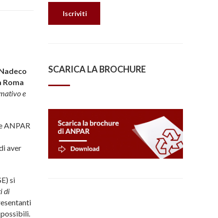
SCARICA LA BROCHURE
Nadeco
 a Roma
mativo e
nte ANPAR
 di aver
) si
i di
resentanti
possibili.