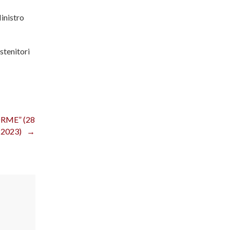
inistro
stenitori
ORME” (28
 2023)