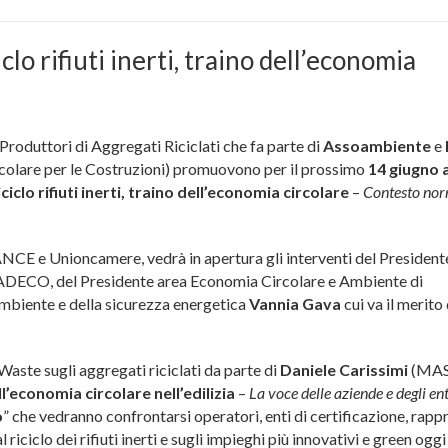
 rifiuti inerti, traino dell’economia
Produttori di Aggregati Riciclati che fa parte di
Assoambiente
e
olare per le Costruzioni) promuovono per il prossimo
14 giugno
iciclo rifiuti inerti, traino dell’economia circolare
–
Contesto nor
 ANCE e Unioncamere, vedrà in apertura gli interventi del Preside
DECO, del Presidente area Economia Circolare e Ambiente di
Ambiente e della sicurezza energetica
Vannia Gava
cui va il merito
aste sugli aggregati riciclati da parte di
Daniele Carissimi
(MASE
’economia circolare nell’edilizia
–
La voce delle aziende e degli ent
o
” che vedranno confrontarsi operatori, enti di certificazione, rapp
riciclo dei rifiuti inerti e sugli impieghi più innovativi e green oggi 