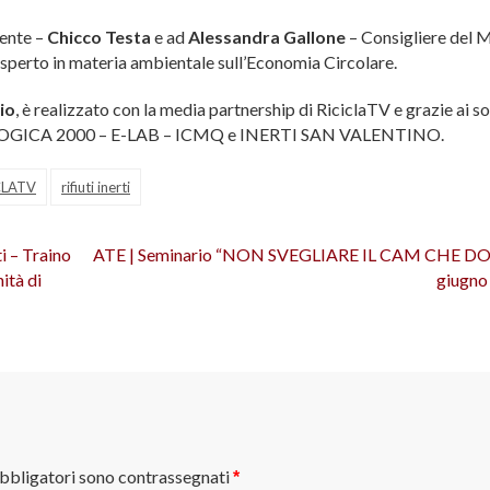
iente –
Chicco Testa
e ad
Alessandra Gallone
– Consigliere del M
 esperto in materia ambientale sull’Economia Circolare.
io
, è realizzato con la media partnership di RiciclaTV e grazie ai so
LOGICA 2000 – E-LAB – ICMQ e INERTI SAN VALENTINO.
CLATV
rifiuti inerti
i – Traino
ATE | Seminario “NON SVEGLIARE IL CAM CHE D
ità di
giugno
obbligatori sono contrassegnati
*