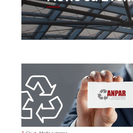
7
Giu
Media e stampa