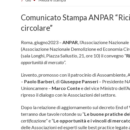
Comunicato Stampa ANPAR “Riciclo
circolare”
Roma, giugno2023 –
ANPAR
, l’Associazione Nazionale 
(Associazione Nazionale Demolizione ed Economia Circ
(sala Longhi, Piazza Sallustio, 21, ore 10) il convegno “
R
opportunità di mercato
”.
L’evento, promosso con il patrocinio di Assoambiente,
–
Paolo Barberi
, di
Giuseppe Panseri
– Presidente NA
Unioncamere –
Marco Conte
e del vice Ministro dell’
ripreso il dialogo con le Associazioni del settore.
Dopo la relazione di aggiornamento sul decreto End of W
terranno due tavole rotonde su “
Le buone pratiche dell
certificazione
” e “
Le opportunità e i vincoli di mercat
delle Associazioni ed esperti sulle best practice legate al 