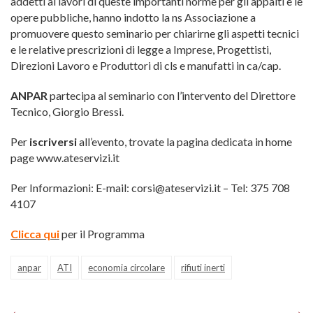
addetti ai lavori di queste importanti norme per gli appalti e le
opere pubbliche, hanno indotto la ns Associazione a
promuovere questo seminario per chiarirne gli aspetti tecnici
e le relative prescrizioni di legge a Imprese, Progettisti,
Direzioni Lavoro e Produttori di cls e manufatti in ca/cap.
ANPAR
partecipa al seminario con l’intervento del Direttore
Tecnico, Giorgio Bressi.
Per
iscriversi
all’evento, trovate la pagina dedicata in home
page www.ateservizi.it
Per Informazioni: E-mail: corsi@ateservizi.it – Tel: 375 708
4107
Clicca qui
per il Programma
anpar
ATI
economia circolare
rifiuti inerti