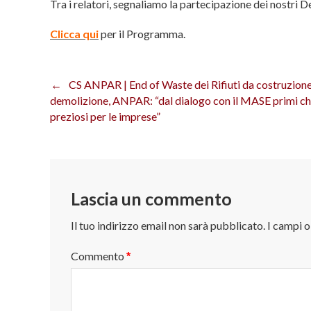
Tra i relatori, segnaliamo la partecipazione dei nostri De
Clicca qui
per il Programma.
CS ANPAR | End of Waste dei Rifiuti da costruzione
Navigazione
demolizione, ANPAR: “dal dialogo con il MASE primi ch
articoli
preziosi per le imprese”
Lascia un commento
Il tuo indirizzo email non sarà pubblicato.
I campi 
Commento
*