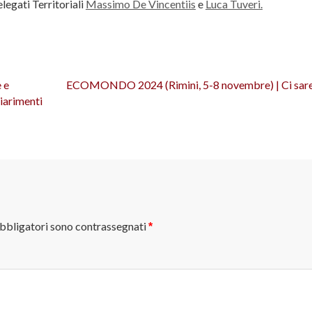
legati Territoriali
Massimo De Vincentiis
e
Luca Tuveri.
 e
ECOMONDO 2024 (Rimini, 5-8 novembre) | Ci sar
iarimenti
obbligatori sono contrassegnati
*