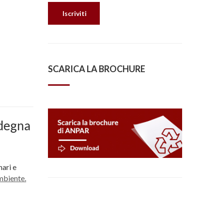
SCARICA LA BROCHURE
rdegna
nari e
mbiente.