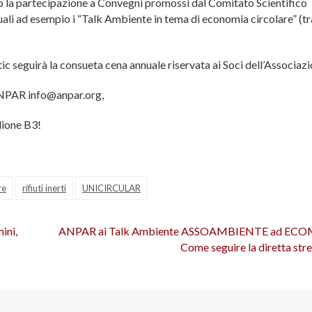
a partecipazione a Convegni promossi dal Comitato Scientifico
uali ad esempio i “Talk Ambiente in tema di economia circolare” (tr
c seguirà la consueta cena annuale riservata ai Soci dell’Associazi
 ANPAR info@anpar.org,
lione B3!
re
rifiuti inerti
UNICIRCULAR
ini,
ANPAR ai Talk Ambiente ASSOAMBIENTE ad EC
Come seguire la diretta str