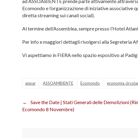
ad ASSOABIENTE prende parte attivamente attraverso l
Ecomondo e l’organizzazione di iniziative associative q
diretta streaming sui canali social).
Al termine dell’Assemblea, sempre presso l’Hotel Atlanti
Per info e maggiori dettagli rivolgersi alla Segreteria
Vi aspettiamo in FIERA nello spazio espositivo al Padig
anpar
ASSOAMBIENTE
Ecomondo
economia circola
Save the Date | Stati Generali delle Demolizioni (Rim
Navigazione
Ecomondo 8 Novembre)
articoli