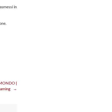
asmessi in
one.
OMONDO |
eaming