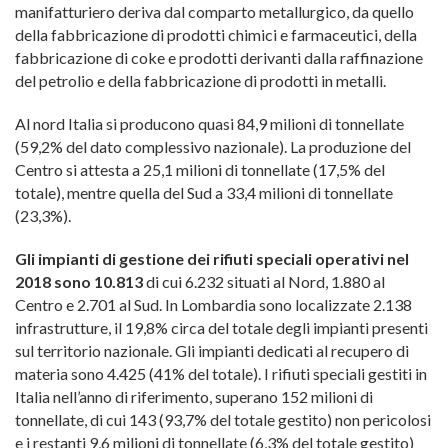
manifatturiero deriva dal comparto metallurgico, da quello
della fabbricazione di prodotti chimici e farmaceutici, della
fabbricazione di coke e prodotti derivanti dalla raffinazione
del petrolio e della fabbricazione di prodotti in metalli.
Al nord Italia si producono quasi 84,9 milioni di tonnellate
(59,2% del dato complessivo nazionale). La produzione del
Centro si attesta a 25,1 milioni di tonnellate (17,5% del
totale), mentre quella del Sud a 33,4 milioni di tonnellate
(23,3%).
Gli impianti di gestione dei rifiuti speciali operativi nel
2018 sono 10.813
di cui 6.232 situati al Nord, 1.880 al
Centro e 2.701 al Sud. In Lombardia sono localizzate 2.138
infrastrutture, il 19,8% circa del totale degli impianti presenti
sul territorio nazionale. Gli impianti dedicati al recupero di
materia sono 4.425 (41% del totale). I rifiuti speciali gestiti in
Italia nell’anno di riferimento, superano 152 milioni di
tonnellate, di cui 143 (93,7% del totale gestito) non pericolosi
e i restanti 9,6 milioni di tonnellate (6,3% del totale gestito)