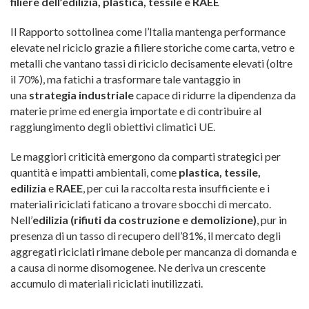
filiere dell’edilizia, plastica, tessile e RAEE
Il Rapporto sottolinea come l’Italia mantenga performance
elevate nel riciclo grazie a filiere storiche come carta, vetro e
metalli che vantano tassi di riciclo decisamente elevati (oltre
il 70%), ma fatichi a trasformare tale vantaggio in
una
strategia industriale
capace di ridurre la dipendenza da
materie prime ed energia importate e di contribuire al
raggiungimento degli obiettivi climatici UE.
Le maggiori criticità emergono da comparti strategici per
quantità e impatti ambientali,
come
plastica, tessile,
edilizia
e
RAEE
, per cui la raccolta resta insufficiente e i
materiali riciclati faticano a trovare sbocchi di mercato.
Nell’
edilizia (rifiuti da costruzione e demolizione)
, pur in
presenza di un tasso di recupero dell’81%, il mercato degli
aggregati riciclati rimane debole per mancanza di domanda e
a causa di norme disomogenee. Ne deriva un crescente
accumulo di materiali riciclati inutilizzati.