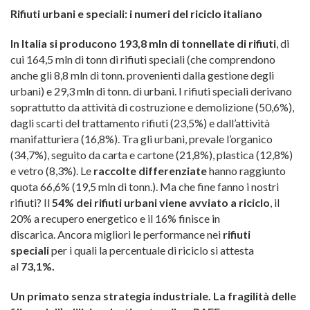
Rifiuti urbani e speciali: i numeri del riciclo italiano
In Italia si producono 193,8 mln di tonnellate di rifiuti
, di
cui 164,5 mln di tonn di rifiuti speciali (che comprendono
anche gli 8,8 mln di tonn. provenienti dalla gestione degli
urbani) e 29,3 mln di tonn. di urbani. I rifiuti speciali derivano
soprattutto da attività di costruzione e demolizione (50,6%),
dagli scarti del trattamento rifiuti (23,5%) e dall’attività
manifatturiera (16,8%). Tra gli urbani, prevale l’organico
(34,7%), seguito da carta e cartone (21,8%), plastica (12,8%)
e vetro (8,3%). Le
raccolte differenziate
hanno raggiunto
quota 66,6% (19,5 mln di tonn.). Ma che fine fanno i nostri
rifiuti? Il
54% dei rifiuti urbani viene avviato a riciclo
, il
20% a recupero energetico e il 16% finisce in
discarica. Ancora migliori le performance nei
rifiuti
speciali
per i quali la percentuale di riciclo si attesta
al
73,1%.
Un primato senza strategia industriale. La fragilità delle