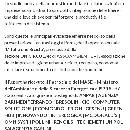
Lo studio indica nella
osmosi industriale
(collaborazioni tra
imprese, scambi di sottoprodotti, integrazione delle filiere)
una delle leve chiave per rafforzare la produttività e
l’efficienza del sistema.
Sono queste le principali evidenze emerse nel corso della
presentazione, tenutasi oggi a Roma, del Rapporto annuale
“
L’Italia che Ricicla
”, promosso dalla
sezione
UNICIRCULAR
di
ASSOAMBIENTE
–
l’Associazione
delle imprese di igiene urbana, riciclo, recupero, economia
circolare e smaltimento di rifiuti, nonché bonifiche.
Il Report ha ricevuto il
Patrocinio del MASE – Ministero
dell’Ambiente e della Sicurezza Energetica e ISPRA
ed è
stato realizzato grazie al sostegno di:
ANPAR | AGENZIA
BARI MEDITERRANEO | BRESOLIN | CIC | COMPUTER
SOLUTIONS | ECOMONDO | ERION | GESENU | GREEN
HUB | INNOVANDO | INTERLOGICA | MC DONALD’S |
OMNISYST | POLLINI | RENOILS | TECHEMET | UNIPOL
SAI AGENZIA GASLINI.