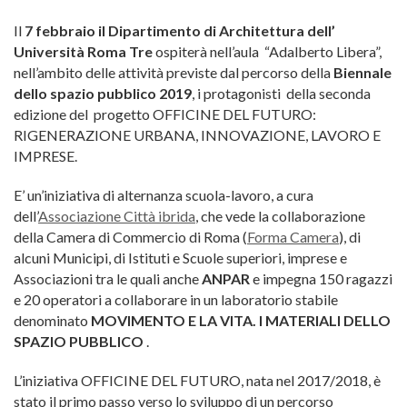
Il
7 febbraio il Dipartimento di Architettura dell’
Università Roma Tre
ospiterà nell’aula “Adalberto Libera”,
nell’ambito delle attività previste dal percorso della
Biennale
dello spazio pubblico 2019
, i protagonisti della seconda
edizione del progetto OFFICINE DEL FUTURO:
RIGENERAZIONE URBANA, INNOVAZIONE, LAVORO E
IMPRESE.
E’ un’iniziativa di alternanza scuola-lavoro, a cura
dell’
Associazione Città ibrida
, che vede la collaborazione
della Camera di Commercio di Roma (
Forma Camera
), di
alcuni Municipi, di Istituti e Scuole superiori, imprese e
Associazioni tra le quali anche
ANPAR
e impegna 150 ragazzi
e 20 operatori a collaborare in un laboratorio stabile
denominato
MOVIMENTO E LA VITA. I MATERIALI DELLO
SPAZIO PUBBLICO
.
L’iniziativa OFFICINE DEL FUTURO, nata nel 2017/2018, è
stato il primo passo verso lo sviluppo di un percorso