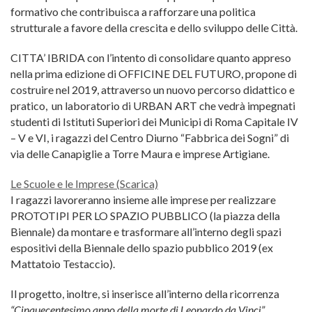
formativo che contribuisca a rafforzare una politica
strutturale a favore della crescita e dello sviluppo delle Città.
CITTA’ IBRIDA con l’intento di consolidare quanto appreso
nella prima edizione di OFFICINE DEL FUTURO, propone di
costruire nel 2019, attraverso un nuovo percorso didattico e
pratico, un laboratorio di URBAN ART che vedrà impegnati
studenti di Istituti Superiori dei Municipi di Roma Capitale IV
– V e VI, i ragazzi del Centro Diurno “Fabbrica dei Sogni” di
via delle Canapiglie a Torre Maura e imprese Artigiane.
Le Scuole e le Imprese (
Scarica)
I ragazzi lavoreranno insieme alle imprese per realizzare
PROTOTIPI PER LO SPAZIO PUBBLICO (la piazza della
Biennale) da montare e trasformare all’interno degli spazi
espositivi della Biennale dello spazio pubblico 2019 (ex
Mattatoio Testaccio).
Il progetto, inoltre, si inserisce all’interno della ricorrenza
“Cinquecentesimo anno della morte di Leonardo da Vinci”
,