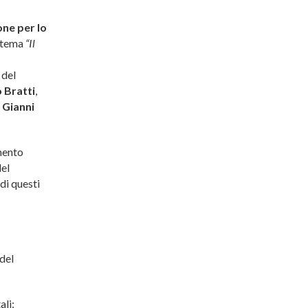
ne per lo
l tema
“Il
 del
 Bratti
,
e
Gianni
imento
del
di questi
del
ali: