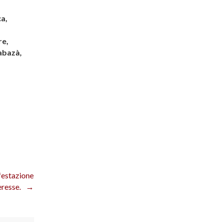
ca,
re,
abazà,
estazione
eresse.