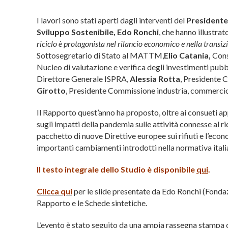
I lavori sono stati aperti dagli interventi del
Presidente
Sviluppo Sostenibile, Edo Ronchi
, che hanno illustra
riciclo è protagonista nel rilancio economico e nella transiz
Sottosegretario di Stato al MATTM,
Elio Catania,
Cons
Nucleo di valutazione e verifica degli investimenti pubb
Direttore Generale ISPRA,
Alessia Rotta
, Presidente 
Girotto
, Presidente Commissione industria, commercio
Il Rapporto quest’anno ha proposto, oltre ai consueti ap
sugli impatti della pandemia sulle attività connesse al ric
pacchetto di nuove Direttive europee sui rifiuti e l’econ
importanti cambiamenti introdotti nella normativa itali
Il testo integrale dello Studio è disponibile
qui
.
Clicca qui
per le slide presentate da Edo Ronchi (Fondaz
Rapporto e le Schede sintetiche.
L’evento è stato seguito da una ampia rassegna stampa co