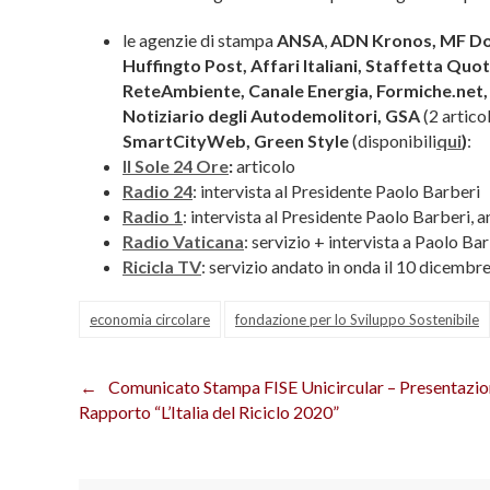
le agenzie di stampa
ANSA
,
ADN Kronos, MF Dow
Huffingto Post, Affari Italiani, Staffetta Quo
ReteAmbiente, Canale Energia, Formiche.net, 
Notiziario degli Autodemolitori, GSA
(2 articol
SmartCityWeb, Green Style
(disponibili
qui
)
:
Il Sole 24 Ore
:
articolo
Radio 24
: intervista al Presidente Paolo Barberi
Radio 1
: intervista al Presidente Paolo Barberi,
Radio Vaticana
: servizio + intervista a Paolo Ba
Ricicla TV
: servizio andato in onda il 10 dicembr
economia circolare
fondazione per lo Sviluppo Sostenibile
Comunicato Stampa FISE Unicircular – Presentazio
Navigazione
Rapporto “L’Italia del Riciclo 2020”
articoli