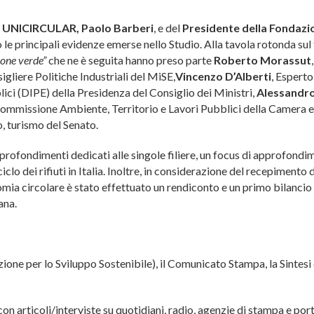
 UNICIRCULAR, Paolo Barberi
, e del
Presidente della
Fondazio
to le principali evidenze emerse nello Studio. Alla tavola rotonda su
ione verde”
che ne è seguita hanno preso parte
Roberto Morassut
,
igliere Politiche Industriali del MiSE,
Vincenzo
D’Alberti
, Esperto
lici (DIPE) della Presidenza del Consiglio dei Ministri,
Alessandro
Commissione Ambiente, Territorio e Lavori Pubblici della Camera 
, turismo del Senato.
profondimenti dedicati alle singole filiere, un focus di approfond
iclo dei rifiuti in Italia. Inoltre, in considerazione del recepimento 
omia circolare è stato effettuato un rendiconto e un primo bilancio 
ana.
ione per lo Sviluppo Sostenibile), il Comunicato Stampa, la Sintesi 
n articoli/interviste su quotidiani, radio, agenzie di stampa e port