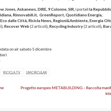
 Jones, Askanews, DIRE, 9 Colonne, SIR
, i portali
la Repubbli
tidiana, Rinnovabili.it, GreenReport, Quotidiano Energia,
Eco dalle Città, Ricicla News, Regioni&Ambiente, Energia Olt
i)
, Recover Web
(2 articoli)
, Recycling Industry
(2 articoli)
, Bar
 andata on air sabato 5 dicembre
rberi
e
RICICLA.TV
UNICIRCULAR
ne
Progetto europeo METABUILDING – Raccolta manif
int