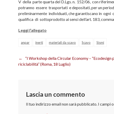
V della parte quarta del D.Lgs. n. 152/06, con riferime
potranno essere trasportati e depositati, per un periodo
preliminarmente individuati, che garantiscano in ogni 
qualifica di sottoprodotto ai sensi dell’art. 183, comma 1
Leggi l’allegato
anpar
inerti
materiali da scavo
Scavo
Sismi
“I Workshop della Circular Economy – “Ecodesign p
Navigazione
riciclabilità” (Roma, 18 Luglio)
articoli
Lascia un commento
Il tuo indirizzo email non sarà pubblicato.
I campi 