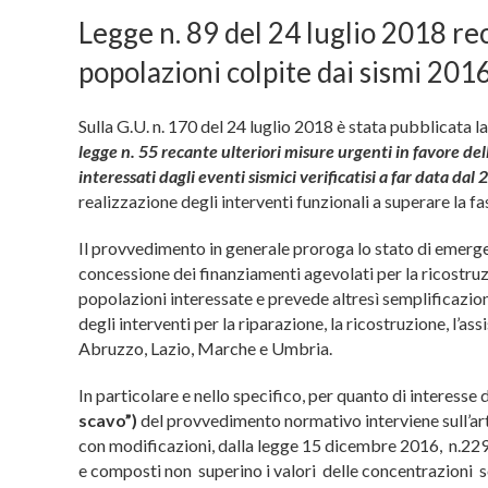
Legge n. 89 del 24 luglio 2018 re
popolazioni colpite dai sismi 20
Sulla G.U. n. 170 del 24 luglio 2018 è stata pubblicata l
legge n. 55 recante ulteriori misure urgenti in favore de
interessati dagli eventi sismici verificatisi a far data da
realizzazione degli interventi funzionali a superare la fa
Il provvedimento in generale proroga lo stato di emergen
concessione dei finanziamenti agevolati per la ricostruz
popolazioni interessate e prevede altresì semplificazioni 
degli interventi per la riparazione, la ricostruzione, l’as
Abruzzo, Lazio, Marche e Umbria.
In particolare e nello specifico, per quanto di interesse
scavo”)
del provvedimento normativo interviene sull’ar
con modificazioni, dalla legge 15 dicembre 2016, n.229)
e composti non superino i valori delle concentrazioni sog