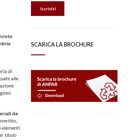
ecreto
Umbria
SCARICA LA BROCHURE
ria di
uate alle
zazione
egioni
eriali da
vertito,
i elementi
al titolo