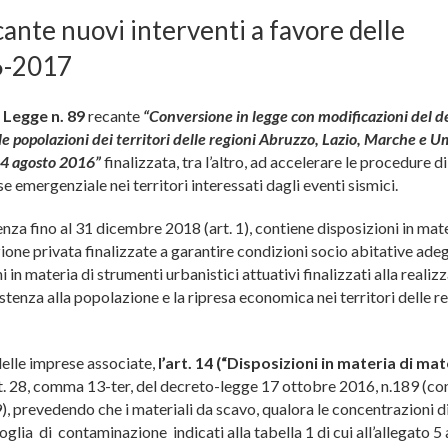
cante nuovi interventi a favore delle
16-2017
a
Legge
n. 89
recante
“Conversione in legge con modificazioni del d
lle popolazioni dei territori delle regioni Abruzzo, Lazio, Marche e 
l 24 agosto 2016”
finalizzata, tra l’altro, ad accelerare le procedure di
se emergenziale nei territori interessati dagli eventi sismici.
za fino al 31 dicembre 2018 (art. 1), contiene disposizioni in mate
ione privata finalizzate a garantire condizioni socio abitative adeg
in materia di strumenti urbanistici attuativi finalizzati alla realiz
sistenza alla popolazione e la ripresa economica nei territori delle r
 delle imprese associate,
l’art. 14 (“Disposizioni in materia di mat
t. 28, comma 13-ter, del decreto-legge 17 ottobre 2016, n.189 (con
, prevedendo che i materiali da scavo, qualora le concentrazioni d
lia di contaminazione indicati alla tabella 1 di cui all’allegato 5 