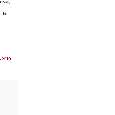
uzione,
e la
 2018