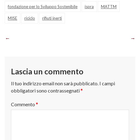
fondazione per lo Sviluppo Sostenibile
ispra
MATTM
MISE
riciclo
rifiuti inerti
Navigazione
articoli
Lascia un commento
Il tuo indirizzo email non sarà pubblicato.
I campi
obbligatori sono contrassegnati
*
Commento
*