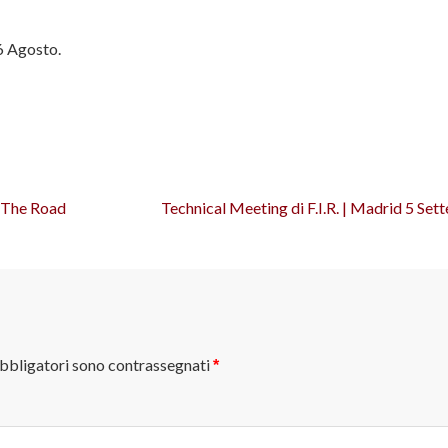
26 Agosto.
n The Road
Technical Meeting di F.I.R. | Madrid 5 Se
obbligatori sono contrassegnati
*