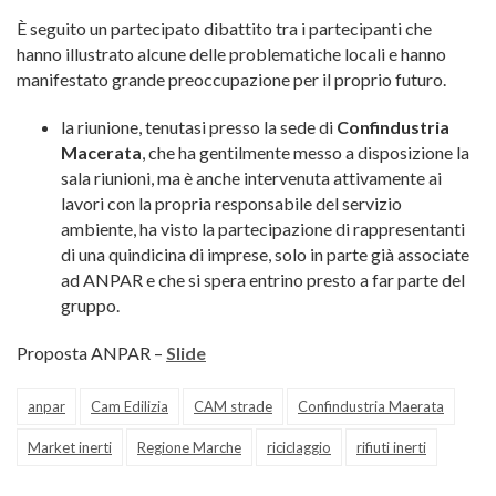
È seguito un partecipato dibattito tra i partecipanti che
hanno illustrato alcune delle problematiche locali e hanno
manifestato grande preoccupazione per il proprio futuro.
la riunione, tenutasi presso la sede di
Confindustria
Macerata
, che ha gentilmente messo a disposizione la
sala riunioni, ma è anche intervenuta attivamente ai
lavori con la propria responsabile del servizio
ambiente, ha visto la partecipazione di rappresentanti
di una quindicina di imprese, solo in parte già associate
ad ANPAR e che si spera entrino presto a far parte del
gruppo.
Proposta ANPAR –
Slide
anpar
Cam Edilizia
CAM strade
Confindustria Maerata
Market inerti
Regione Marche
riciclaggio
rifiuti inerti