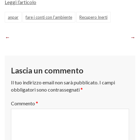
Leggi l’articolo
anpar
fare i conti con l'ambiente
Recupero Inerti
Navigazione
articoli
Lascia un commento
Il tuo indirizzo email non sarà pubblicato.
I campi
obbligatori sono contrassegnati
*
Commento
*