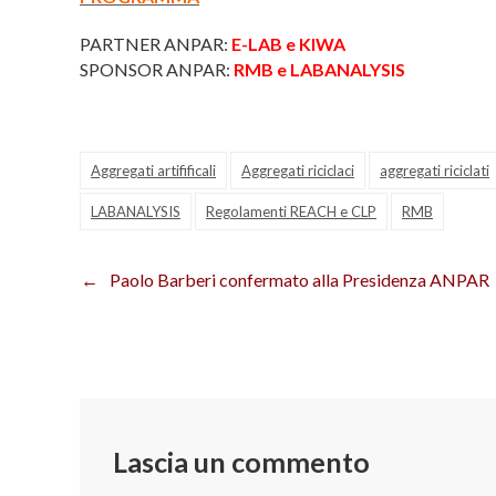
PARTNER ANPAR:
E-LAB e KIWA
SPONSOR ANPAR:
RMB e LABANALYSIS
Aggregati artifificali
Aggregati riciclaci
aggregati riciclati
LABANALYSIS
Regolamenti REACH e CLP
RMB
Paolo Barberi confermato alla Presidenza ANPAR
Navigazione
articoli
Lascia un commento