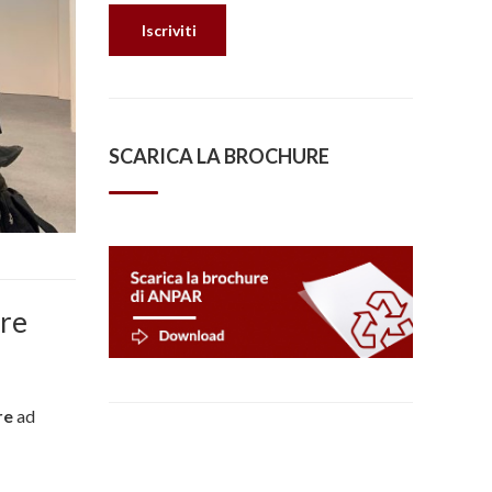
SCARICA LA BROCHURE
bre
re
ad