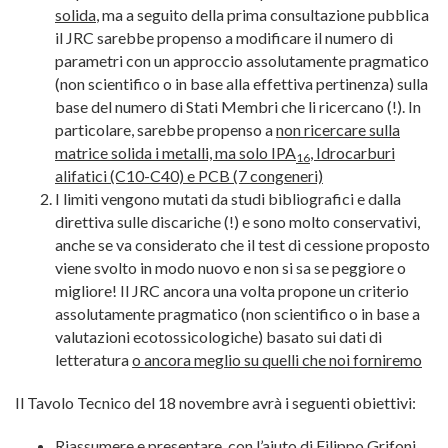
solida
, ma a seguito della prima consultazione pubblica
il JRC sarebbe propenso a modificare il numero di
parametri con un approccio assolutamente pragmatico
(non scientifico o in base alla effettiva pertinenza) sulla
base del numero di Stati Membri che li ricercano (!). In
particolare, sarebbe propenso a
non ricercare sulla
matrice solida i metalli, ma solo IPA
, Idrocarburi
16
alifatici (C10-C40) e PCB (7 congeneri)
I limiti vengono mutati da studi bibliografici e dalla
direttiva sulle discariche (!) e sono molto conservativi,
anche se va considerato che il test di cessione proposto
viene svolto in modo nuovo e non si sa se peggiore o
migliore! Il JRC ancora una volta propone un criterio
assolutamente pragmatico (non scientifico o in base a
valutazioni ecotossicologiche) basato sui dati di
letteratura
o ancora meglio su quelli che noi forniremo
Il Tavolo Tecnico del 18 novembre avrà i seguenti obiettivi:
Riassumere e presentare, con l’aiuto di Filippo Grifoni,