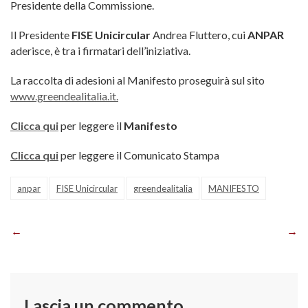
Presidente della Commissione.
Il Presidente
FISE Unicircular
Andrea Fluttero, cui
ANPAR
aderisce, è tra i firmatari dell’iniziativa.
La raccolta di adesioni al Manifesto proseguirà sul sito
www.greendealitalia.it.
Clicca qui
per leggere il
Manifesto
Clicca qui
per leggere il Comunicato Stampa
anpar
FISE Unicircular
greendealitalia
MANIFESTO
Navigazione
articoli
Lascia un commento