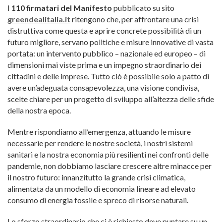
I
110 firmatari del Manifesto
pubblicato su sito
greendealitalia.it
ritengono che, per affrontare una crisi
distruttiva come questa e aprire concrete possibilità di un
futuro migliore, servano politiche e misure innovative di vasta
portata: un intervento pubblico – nazionale ed europeo – di
dimensioni mai viste prima e un impegno straordinario dei
cittadini e delle imprese. Tutto ciò è possibile solo a patto di
avere un’adeguata consapevolezza, una visione condivisa,
scelte chiare per un progetto di sviluppo all’altezza delle sfide
della nostra epoca.
Mentre rispondiamo all’emergenza, attuando le misure
necessarie per rendere le nostre società, i nostri sistemi
sanitari e la nostra economia più resilienti nei confronti delle
pandemie, non dobbiamo lasciare crescere altre minacce per
il nostro futuro: innanzitutto la grande crisi climatica,
alimentata da un modello di economia lineare ad elevato
consumo di energia fossile e spreco di risorse naturali.
Lo sforzo straordinario che ci è richiesto deve puntare su un