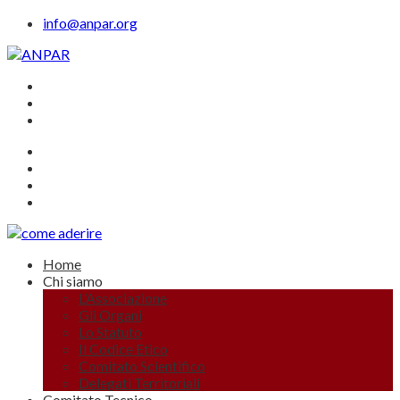
info@anpar.org
Home
Chi siamo
L’Associazione
Gli Organi
Lo Statuto
Il Codice Etico
Comitato Scientifico
Delegati Territoriali
Comitato Tecnico