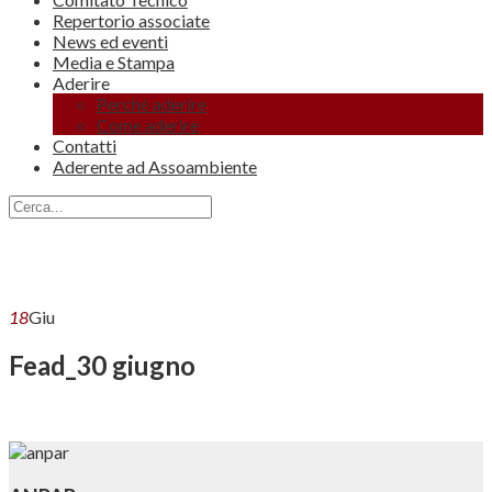
Repertorio associate
News ed eventi
Media e Stampa
Aderire
Perché aderire
Come aderire
Contatti
Aderente ad Assoambiente
18
Giu
Fead_30 giugno