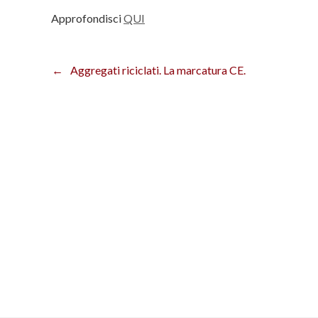
Approfondisci
QUI
Aggregati riciclati. La marcatura CE.
Navigazione
articoli