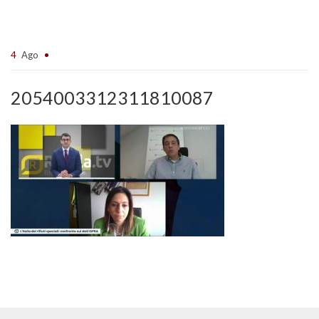
4
Ago
2054003312311810087