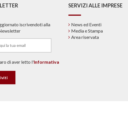
LETTER
SERVIZI ALLE IMPRESE
ggiornato iscrivendoti alla
News ed Eventi
Newsletter
Media e Stampa
Area riservata
ro di aver letto l'
Informativa
© Copyright 2019 ANPAR. |
Note Legali & Privacy
made in dinamiqa