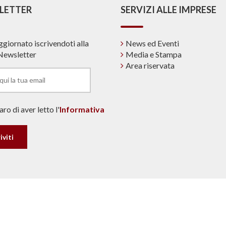
LETTER
SERVIZI ALLE IMPRESE
ggiornato iscrivendoti alla
News ed Eventi
Newsletter
Media e Stampa
Area riservata
ro di aver letto l'
Informativa
© Copyright 2019 ANPAR. |
Note Legali & Privacy
made in dinamiqa