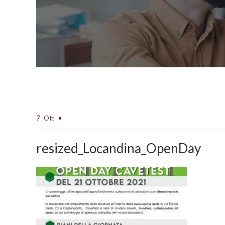
7
Ott
resized_Locandina_OpenDay