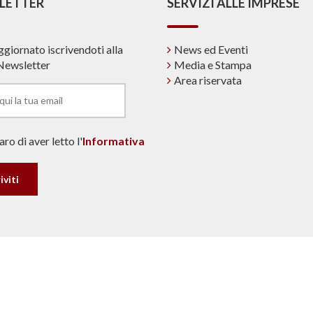
LETTER
SERVIZI ALLE IMPRESE
ggiornato iscrivendoti alla
News ed Eventi
Newsletter
Media e Stampa
Area riservata
ro di aver letto l'
Informativa
© Copyright 2019 ANPAR. |
Note Legali & Privacy
made in dinamiqa