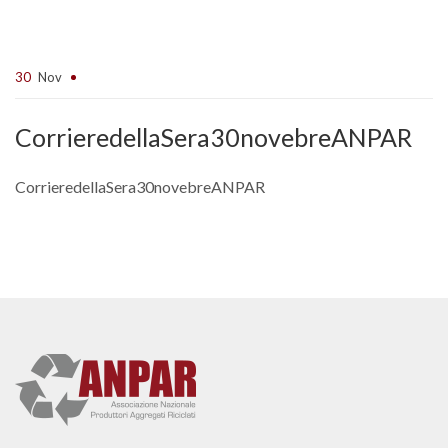
30
Nov
CorrieredellaSera30novebreANPAR
CorrieredellaSera30novebreANPAR