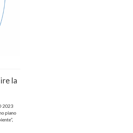
re la
O 2023
imo piano
iente”,