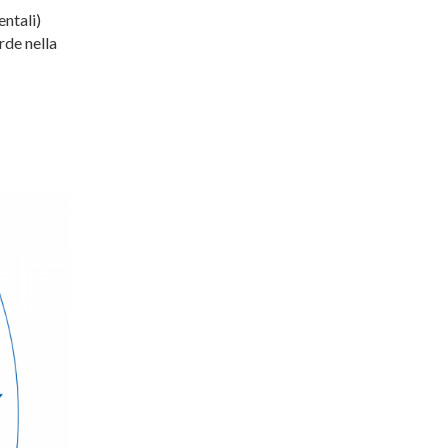
ntali)
rde nella