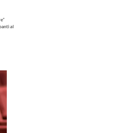
re”
anti al