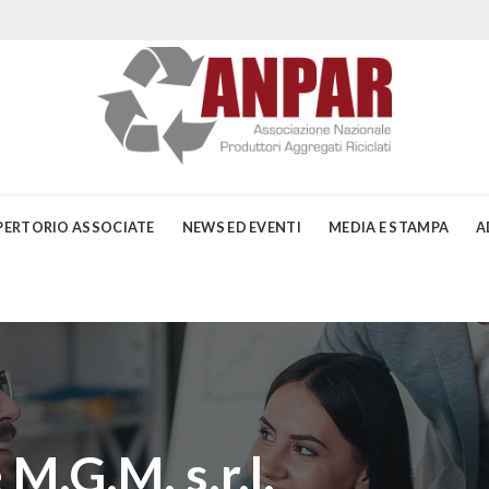
PERTORIO ASSOCIATE
NEWS ED EVENTI
MEDIA E STAMPA
A
M.G.M. s.r.l.