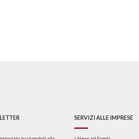
LETTER
SERVIZI ALLE IMPRESE
ggiornato iscrivendoti alla
News ed Eventi