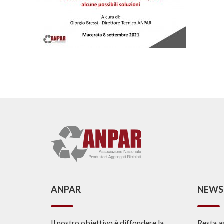
ANPAR
NEWS
Il nostro obiettivo è diffondere la
Resta a