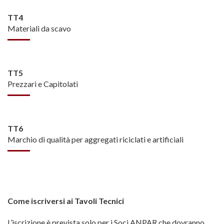
TT4
Materiali da scavo
TT5
Prezzari e Capitolati
TT6
Marchio di qualità per aggregati riciclati e artificiali
Come iscriversi ai Tavoli Tecnici
L’iscrizione è prevista solo per i Soci ANPAR che dovranno